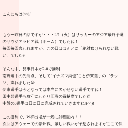
こんにちは(^^)/
もう一昨日の話ですが・・・2/1（火）はサッカーのアジア最終予選
のサウジアラビア戦（ホーム）でしたね！
毎回毎回言われますが、この日はほんとに「絶対負けられない戦
い」でした✊️
そんな中、見事日本が2-0で勝利！！！
南野選手の先制点、そして”イナズマ純也”こと伊東選手のゴラッ
ソ、痺れました😁
伊東選手は今となっては本当に欠かせない選手ですね！
田中碧選手も攻守にわたり圧巻の貢献度でした👏
中盤の3選手は日に日に完成されていきますね!(^^)!
この勝利で、W杯出場が一気に射程圏内！！
次回はアウェーでの豪州戦、厳しい戦いが予想されますがここで決