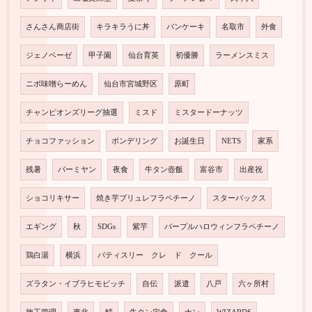
さんさん商店街
キラキラうに丼
パンケーキ
名取市
外食
ジェノベーゼ
甲子園
仙台育英
初優勝
ラーメンスミス
ニボ味噌らーめん
仙台市宮城野区
原町
チャンピオンズリーグ抽選
ミスド
ミスタードーナッツ
チョコファッション
ポンデリング
お誕生日
NETS
家系
残暑
バーミヤン
夜食
牛タン壺飯
富谷市
出産祝
ショコリキサー
焼き芋ブリュレフラペチーノ
スターバックス
エギング
秋
SDGs
紫芋
パープルハロウィンフラペチーノ
鶏白湯
横浜
パティスリー クレ ド クール
ズラタン・イブラヒモビッチ
自伝
派遣
八戸
六ヶ所村