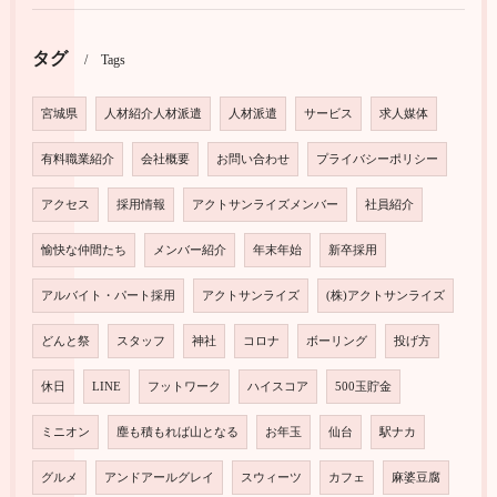
タグ
Tags
宮城県
人材紹介人材派遣
人材派遣
サービス
求人媒体
有料職業紹介
会社概要
お問い合わせ
プライバシーポリシー
アクセス
採用情報
アクトサンライズメンバー
社員紹介
愉快な仲間たち
メンバー紹介
年末年始
新卒採用
アルバイト・パート採用
アクトサンライズ
(株)アクトサンライズ
どんと祭
スタッフ
神社
コロナ
ボーリング
投げ方
休日
LINE
フットワーク
ハイスコア
500玉貯金
ミニオン
塵も積もれば山となる
お年玉
仙台
駅ナカ
グルメ
アンドアールグレイ
スウィーツ
カフェ
麻婆豆腐