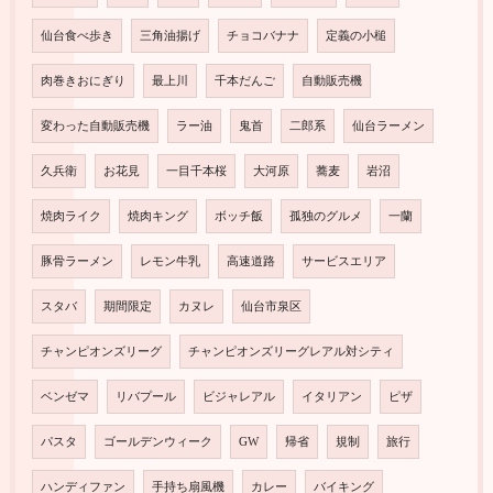
仙台食べ歩き
三角油揚げ
チョコバナナ
定義の小槌
肉巻きおにぎり
最上川
千本だんご
自動販売機
変わった自動販売機
ラー油
鬼首
二郎系
仙台ラーメン
久兵衛
お花見
一目千本桜
大河原
蕎麦
岩沼
焼肉ライク
焼肉キング
ボッチ飯
孤独のグルメ
一蘭
豚骨ラーメン
レモン牛乳
高速道路
サービスエリア
スタバ
期間限定
カヌレ
仙台市泉区
チャンピオンズリーグ
チャンピオンズリーグレアル対シティ
ベンゼマ
リバプール
ビジャレアル
イタリアン
ピザ
パスタ
ゴールデンウィーク
GW
帰省
規制
旅行
ハンディファン
手持ち扇風機
カレー
バイキング