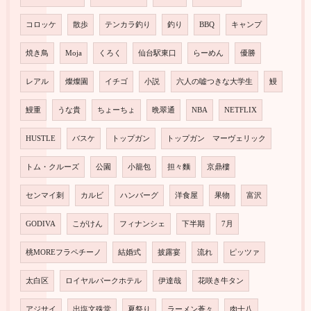
コロッケ
散歩
テンカラ釣り
釣り
BBQ
キャンプ
焼き鳥
Moja
くろく
仙台駅東口
らーめん
優勝
レアル
燦燦園
イチゴ
小説
六人の嘘つきな大学生
鰻
鰻重
うな貴
ちょーちょ
晩翠通
NBA
NETFLIX
HUSTLE
バスケ
トップガン
トップガン マーヴェリック
トム・クルーズ
公園
小籠包
担々麵
京鼎樓
センマイ刺
カルビ
ハンバーグ
洋食屋
果物
富沢
GODIVA
こがけん
フィナンシェ
下半期
7月
桃MOREフラペチーノ
結婚式
披露宴
流れ
ピッツァ
太白区
ロイヤルパークホテル
伊達哉
花咲き牛タン
アジサイ
出塩文殊堂
夏祭り
ラーメン蒼々
肉十八