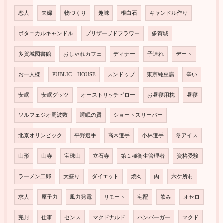
恋人
夫婦
物づくり
趣味
根白石
キャンドル作り
ボタニカルキャンドル
プリザーブドフラワー
多賀城
多賀城図書館
おしゃれカフェ
ディナー
子連れ
デート
お一人様
PUBLIC HOUSE
スンドゥブ
東京純豆腐
辛い
安眠
安眠グッツ
オーストリッチピロー
お昼寝用枕
昼寝
ソルフェジオ周波数
睡眠の質
ショートスリーパー
北京オリンピック
平野選手
高木選手
小林選手
冬アイス
山形
山寺
宝珠山
立石寺
第１種衛生管理者
資格受験
ラーメン二郎
大盛り
ダイエット
焼肉
肉
六ケ所村
求人
原子力
風力発電
リモート
宅配
飲み
オセロ
完封
仕事
センス
マクドナルド
ハンバーガー
マクド