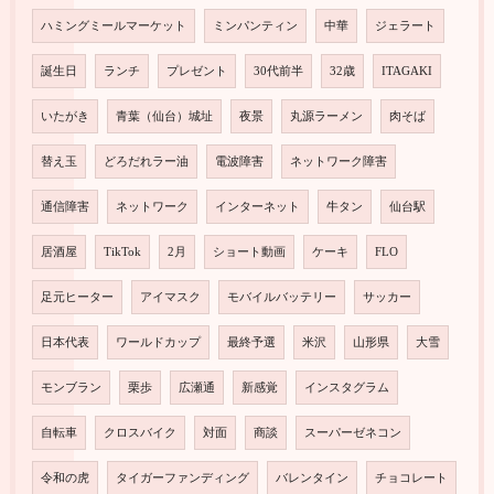
ハミングミールマーケット
ミンパンティン
中華
ジェラート
誕生日
ランチ
プレゼント
30代前半
32歳
ITAGAKI
いたがき
青葉（仙台）城址
夜景
丸源ラーメン
肉そば
替え玉
どろだれラー油
電波障害
ネットワーク障害
通信障害
ネットワーク
インターネット
牛タン
仙台駅
居酒屋
TikTok
2月
ショート動画
ケーキ
FLO
足元ヒーター
アイマスク
モバイルバッテリー
サッカー
日本代表
ワールドカップ
最終予選
米沢
山形県
大雪
モンブラン
栗歩
広瀬通
新感覚
インスタグラム
自転車
クロスバイク
対面
商談
スーパーゼネコン
令和の虎
タイガーファンディング
バレンタイン
チョコレート