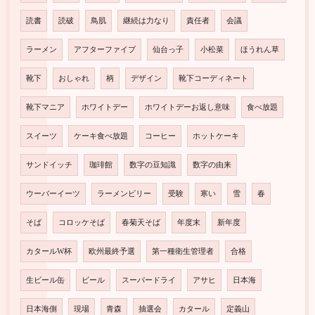
読書
読破
鳥肌
継続は力なり
責任者
会議
ラーメン
アフターファイブ
仙台っ子
小松菜
ほうれん草
靴下
おしゃれ
柄
デザイン
靴下コーディネート
靴下マニア
ホワイトデー
ホワイトデーお返し意味
食べ放題
スイーツ
ケーキ食べ放題
コーヒー
ホットケーキ
サンドイッチ
珈琲館
数字の豆知識
数字の由来
ウーバーイーツ
ラーメンビリー
受験
寒い
雪
春
そば
コロッケそば
春菊天そば
年度末
新年度
カタールW杯
欧州最終予選
第一種衛生管理者
合格
生ビール缶
ビール
スーパードライ
アサヒ
日本海
日本海側
現場
青森
抽選会
カタール
定義山