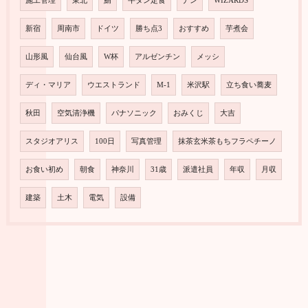
施工管理
東北
鯖
牛タン定食
ナン
WIZARDS
新宿
周南市
ドイツ
勝ち点3
おすすめ
芋煮会
山形風
仙台風
W杯
アルゼンチン
メッシ
ディ・マリア
ウエストランド
M-1
米沢駅
立ち食い蕎麦
秋田
空気清浄機
パナソニック
おみくじ
大吉
スタジオアリス
100日
写真管理
抹茶玄米茶もちフラペチーノ
お食い初め
朝食
神奈川
31歳
派遣社員
年収
月収
建築
土木
電気
設備