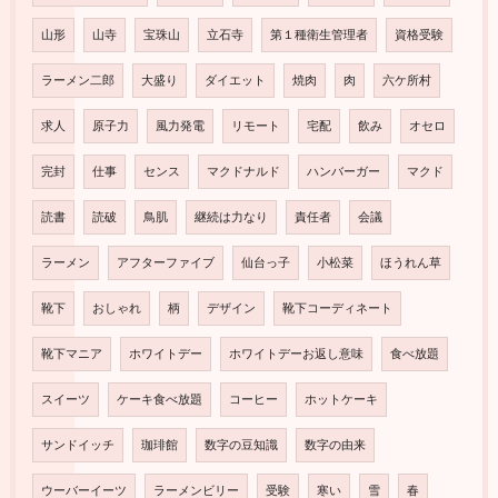
山形
山寺
宝珠山
立石寺
第１種衛生管理者
資格受験
ラーメン二郎
大盛り
ダイエット
焼肉
肉
六ケ所村
求人
原子力
風力発電
リモート
宅配
飲み
オセロ
完封
仕事
センス
マクドナルド
ハンバーガー
マクド
読書
読破
鳥肌
継続は力なり
責任者
会議
ラーメン
アフターファイブ
仙台っ子
小松菜
ほうれん草
靴下
おしゃれ
柄
デザイン
靴下コーディネート
靴下マニア
ホワイトデー
ホワイトデーお返し意味
食べ放題
スイーツ
ケーキ食べ放題
コーヒー
ホットケーキ
サンドイッチ
珈琲館
数字の豆知識
数字の由来
ウーバーイーツ
ラーメンビリー
受験
寒い
雪
春