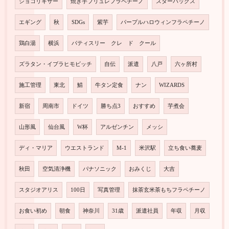
ショコリキサー
焼き芋ブリュレフラペチーノ
スターバックス
エギング
秋
SDGs
紫芋
パープルハロウィンフラペチーノ
鶏白湯
横浜
パティスリー クレ ド クール
ズラタン・イブラヒモビッチ
自伝
派遣
八戸
六ヶ所村
施工管理
東北
鯖
牛タン定食
ナン
WIZARDS
新宿
周南市
ドイツ
勝ち点3
おすすめ
芋煮会
山形風
仙台風
W杯
アルゼンチン
メッシ
ディ・マリア
ウエストランド
M-1
米沢駅
立ち食い蕎麦
秋田
空気清浄機
パナソニック
おみくじ
大吉
スタジオアリス
100日
写真管理
抹茶玄米茶もちフラペチーノ
お食い初め
朝食
神奈川
31歳
派遣社員
年収
月収