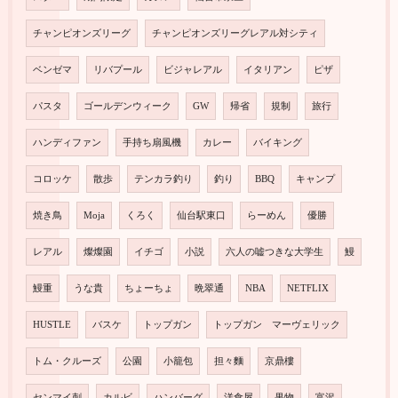
チャンピオンズリーグ
チャンピオンズリーグレアル対シティ
ベンゼマ
リバプール
ビジャレアル
イタリアン
ピザ
パスタ
ゴールデンウィーク
GW
帰省
規制
旅行
ハンディファン
手持ち扇風機
カレー
バイキング
コロッケ
散歩
テンカラ釣り
釣り
BBQ
キャンプ
焼き鳥
Moja
くろく
仙台駅東口
らーめん
優勝
レアル
燦燦園
イチゴ
小説
六人の嘘つきな大学生
鰻
鰻重
うな貴
ちょーちょ
晩翠通
NBA
NETFLIX
HUSTLE
バスケ
トップガン
トップガン マーヴェリック
トム・クルーズ
公園
小籠包
担々麵
京鼎樓
センマイ刺
カルビ
ハンバーグ
洋食屋
果物
富沢