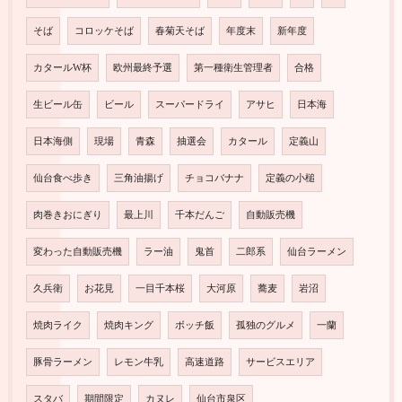
そば
コロッケそば
春菊天そば
年度末
新年度
カタールW杯
欧州最終予選
第一種衛生管理者
合格
生ビール缶
ビール
スーパードライ
アサヒ
日本海
日本海側
現場
青森
抽選会
カタール
定義山
仙台食べ歩き
三角油揚げ
チョコバナナ
定義の小槌
肉巻きおにぎり
最上川
千本だんご
自動販売機
変わった自動販売機
ラー油
鬼首
二郎系
仙台ラーメン
久兵衛
お花見
一目千本桜
大河原
蕎麦
岩沼
焼肉ライク
焼肉キング
ボッチ飯
孤独のグルメ
一蘭
豚骨ラーメン
レモン牛乳
高速道路
サービスエリア
スタバ
期間限定
カヌレ
仙台市泉区