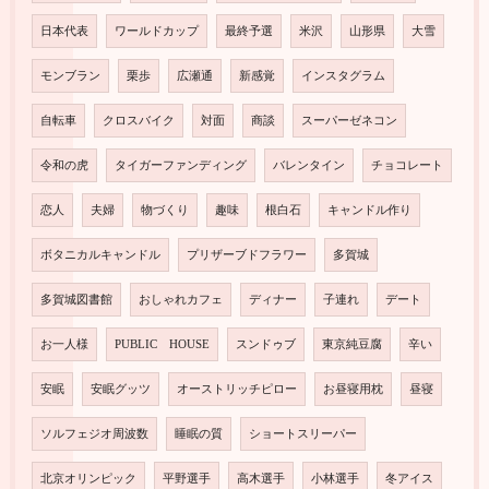
日本代表
ワールドカップ
最終予選
米沢
山形県
大雪
モンブラン
栗歩
広瀬通
新感覚
インスタグラム
自転車
クロスバイク
対面
商談
スーパーゼネコン
令和の虎
タイガーファンディング
バレンタイン
チョコレート
恋人
夫婦
物づくり
趣味
根白石
キャンドル作り
ボタニカルキャンドル
プリザーブドフラワー
多賀城
多賀城図書館
おしゃれカフェ
ディナー
子連れ
デート
お一人様
PUBLIC HOUSE
スンドゥブ
東京純豆腐
辛い
安眠
安眠グッツ
オーストリッチピロー
お昼寝用枕
昼寝
ソルフェジオ周波数
睡眠の質
ショートスリーパー
北京オリンピック
平野選手
高木選手
小林選手
冬アイス