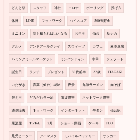
どんと祭
スタッフ
神社
コロナ
ボーリング
投げ方
休日
LINE
フットワーク
ハイスコア
500玉貯金
ミニオン
塵も積もれば山となる
お年玉
仙台
駅ナカ
グルメ
アンドアールグレイ
スウィーツ
カフェ
麻婆豆腐
ハミングミールマーケット
ミンパンティン
中華
ジェラート
誕生日
ランチ
プレゼント
30代前半
32歳
ITAGAKI
いたがき
青葉（仙台）城址
夜景
丸源ラーメン
肉そば
替え玉
どろだれラー油
電波障害
ネットワーク障害
通信障害
ネットワーク
インターネット
牛タン
仙台駅
居酒屋
TikTok
2月
ショート動画
ケーキ
FLO
足元ヒーター
アイマスク
モバイルバッテリー
サッカー