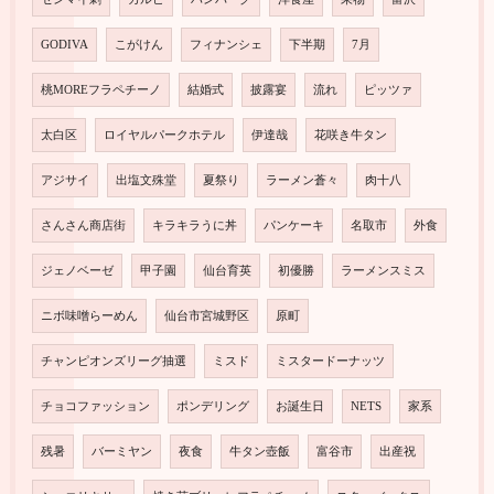
GODIVA
こがけん
フィナンシェ
下半期
7月
桃MOREフラペチーノ
結婚式
披露宴
流れ
ピッツァ
太白区
ロイヤルパークホテル
伊達哉
花咲き牛タン
アジサイ
出塩文殊堂
夏祭り
ラーメン蒼々
肉十八
さんさん商店街
キラキラうに丼
パンケーキ
名取市
外食
ジェノベーゼ
甲子園
仙台育英
初優勝
ラーメンスミス
ニボ味噌らーめん
仙台市宮城野区
原町
チャンピオンズリーグ抽選
ミスド
ミスタードーナッツ
チョコファッション
ポンデリング
お誕生日
NETS
家系
残暑
バーミヤン
夜食
牛タン壺飯
富谷市
出産祝