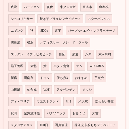
残暑
バーミヤン
夜食
牛タン壺飯
富谷市
出産祝
ショコリキサー
焼き芋ブリュレフラペチーノ
スターバックス
エギング
秋
SDGs
紫芋
パープルハロウィンフラペチーノ
鶏白湯
横浜
パティスリー クレ ド クール
ズラタン・イブラヒモビッチ
自伝
派遣
八戸
六ヶ所村
施工管理
東北
鯖
牛タン定食
ナン
WIZARDS
新宿
周南市
ドイツ
勝ち点3
おすすめ
芋煮会
山形風
仙台風
W杯
アルゼンチン
メッシ
ディ・マリア
ウエストランド
M-1
米沢駅
立ち食い蕎麦
秋田
空気清浄機
パナソニック
おみくじ
大吉
スタジオアリス
100日
写真管理
抹茶玄米茶もちフラペチーノ