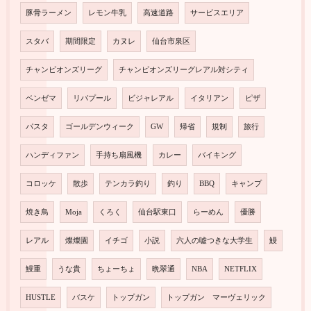
豚骨ラーメン
レモン牛乳
高速道路
サービスエリア
スタバ
期間限定
カヌレ
仙台市泉区
チャンピオンズリーグ
チャンピオンズリーグレアル対シティ
ベンゼマ
リバプール
ビジャレアル
イタリアン
ピザ
パスタ
ゴールデンウィーク
GW
帰省
規制
旅行
ハンディファン
手持ち扇風機
カレー
バイキング
コロッケ
散歩
テンカラ釣り
釣り
BBQ
キャンプ
焼き鳥
Moja
くろく
仙台駅東口
らーめん
優勝
レアル
燦燦園
イチゴ
小説
六人の嘘つきな大学生
鰻
鰻重
うな貴
ちょーちょ
晩翠通
NBA
NETFLIX
HUSTLE
バスケ
トップガン
トップガン マーヴェリック