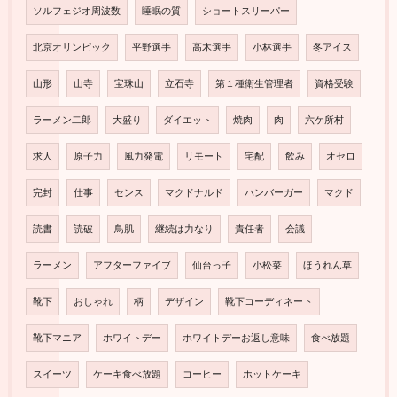
ソルフェジオ周波数
睡眠の質
ショートスリーパー
北京オリンピック
平野選手
高木選手
小林選手
冬アイス
山形
山寺
宝珠山
立石寺
第１種衛生管理者
資格受験
ラーメン二郎
大盛り
ダイエット
焼肉
肉
六ケ所村
求人
原子力
風力発電
リモート
宅配
飲み
オセロ
完封
仕事
センス
マクドナルド
ハンバーガー
マクド
読書
読破
鳥肌
継続は力なり
責任者
会議
ラーメン
アフターファイブ
仙台っ子
小松菜
ほうれん草
靴下
おしゃれ
柄
デザイン
靴下コーディネート
靴下マニア
ホワイトデー
ホワイトデーお返し意味
食べ放題
スイーツ
ケーキ食べ放題
コーヒー
ホットケーキ