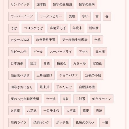
サンドイッチ
珈琲館
数字の豆知識
数字の由来
ウーバーイーツ
ラーメンビリー
受験
寒い
雪
春
そば
コロッケそば
春菊天そば
年度末
新年度
カタールW杯
欧州最終予選
第一種衛生管理者
合格
生ビール缶
ビール
スーパードライ
アサヒ
日本海
日本海側
現場
青森
抽選会
カタール
定義山
仙台食べ歩き
三角油揚げ
チョコバナナ
定義の小槌
肉巻きおにぎり
最上川
千本だんご
自動販売機
変わった自動販売機
ラー油
鬼首
二郎系
仙台ラーメン
久兵衛
お花見
一目千本桜
大河原
蕎麦
岩沼
焼肉ライク
焼肉キング
ボッチ飯
孤独のグルメ
一蘭