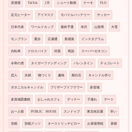
居酒屋
TikTok
2月
ショート動画
ケーキ
FLO
足元ヒーター
アイマスク
モバイルバッテリー
サッカー
日本代表
ワールドカップ
最終予選
米沢
山形県
大雪
モンブラン
栗歩
広瀬通
新感覚
インスタグラム
自転車
クロスバイク
対面
商談
スーパーゼネコン
令和の虎
タイガーファンディング
バレンタイン
チョコレート
恋人
夫婦
物づくり
趣味
根白石
キャンドル作り
ボタニカルキャンドル
プリザーブドフラワー
多賀城
多賀城図書館
おしゃれカフェ
ディナー
子連れ
デート
お一人様
PUBLIC HOUSE
スンドゥブ
東京純豆腐
辛い
安眠
安眠グッツ
オーストリッチピロー
お昼寝用枕
昼寝