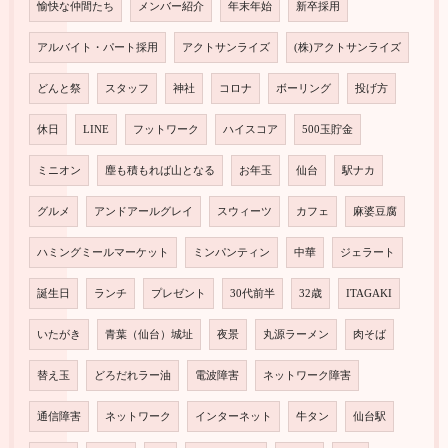
愉快な仲間たち
メンバー紹介
年末年始
新卒採用
アルバイト・パート採用
アクトサンライズ
(株)アクトサンライズ
どんと祭
スタッフ
神社
コロナ
ボーリング
投げ方
休日
LINE
フットワーク
ハイスコア
500玉貯金
ミニオン
塵も積もれば山となる
お年玉
仙台
駅ナカ
グルメ
アンドアールグレイ
スウィーツ
カフェ
麻婆豆腐
ハミングミールマーケット
ミンパンティン
中華
ジェラート
誕生日
ランチ
プレゼント
30代前半
32歳
ITAGAKI
いたがき
青葉（仙台）城址
夜景
丸源ラーメン
肉そば
替え玉
どろだれラー油
電波障害
ネットワーク障害
通信障害
ネットワーク
インターネット
牛タン
仙台駅