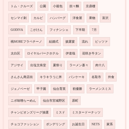
トム・クルーズ
公園
小籠包
担々麵
京鼎樓
センマイ刺
カルビ
ハンバーグ
洋食屋
果物
富沢
GODIVA
こがけん
フィナンシェ
下半期
7月
桃MOREフラペチーノ
結婚式
披露宴
流れ
ピッツァ
太白区
ロイヤルパークホテル
伊達哉
花咲き牛タン
アジサイ
出塩文殊堂
夏祭り
ラーメン蒼々
肉十八
さんさん商店街
キラキラうに丼
パンケーキ
名取市
外食
ジェノベーゼ
甲子園
仙台育英
初優勝
ラーメンスミス
ニボ味噌らーめん
仙台市宮城野区
原町
チャンピオンズリーグ抽選
ミスド
ミスタードーナッツ
チョコファッション
ポンデリング
お誕生日
NETS
家系