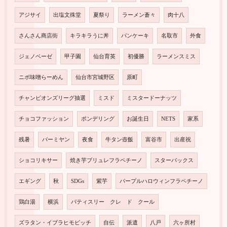
アジサイ
出塩文殊堂
夏祭り
ラーメン蒼々
肉十八
さんさん商店街
キラキラうに丼
パンケーキ
名取市
外食
ジェノベーゼ
甲子園
仙台育英
初優勝
ラーメンスミス
ニボ味噌らーめん
仙台市宮城野区
原町
チャンピオンズリーグ抽選
ミスド
ミスタードーナッツ
チョコファッション
ポンデリング
お誕生日
NETS
家系
残暑
バーミヤン
夜食
牛タン壺飯
富谷市
出産祝
ショコリキサー
焼き芋ブリュレフラペチーノ
スターバックス
エギング
秋
SDGs
紫芋
パープルハロウィンフラペチーノ
鶏白湯
横浜
パティスリー クレ ド クール
ズラタン・イブラヒモビッチ
自伝
派遣
八戸
六ヶ所村