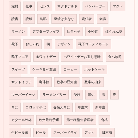
完封
仕事
センス
マクドナルド
ハンバーガー
マクド
読書
読破
鳥肌
継続は力なり
責任者
会議
ラーメン
アフターファイブ
仙台っ子
小松菜
ほうれん草
靴下
おしゃれ
柄
デザイン
靴下コーディネート
靴下マニア
ホワイトデー
ホワイトデーお返し意味
食べ放題
スイーツ
ケーキ食べ放題
コーヒー
ホットケーキ
サンドイッチ
珈琲館
数字の豆知識
数字の由来
ウーバーイーツ
ラーメンビリー
受験
寒い
雪
春
そば
コロッケそば
春菊天そば
年度末
新年度
カタールW杯
欧州最終予選
第一種衛生管理者
合格
生ビール缶
ビール
スーパードライ
アサヒ
日本海