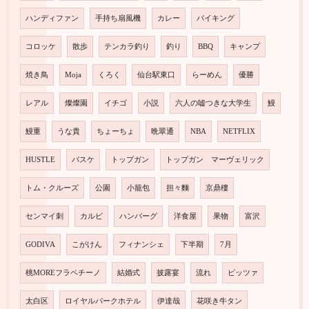
ハンディファン
手持ち扇風機
カレー
バイキング
コロッケ
散歩
テンカラ釣り
釣り
BBQ
キャンプ
焼き鳥
Moja
くろく
仙台駅東口
らーめん
優勝
レアル
燦燦園
イチゴ
小説
六人の嘘つきな大学生
鰻
鰻重
うな貴
ちょーちょ
晩翠通
NBA
NETFLIX
HUSTLE
バスケ
トップガン
トップガン マーヴェリック
トム・クルーズ
公園
小籠包
担々麵
京鼎樓
センマイ刺
カルビ
ハンバーグ
洋食屋
果物
富沢
GODIVA
こがけん
フィナンシェ
下半期
7月
桃MOREフラペチーノ
結婚式
披露宴
流れ
ピッツァ
太白区
ロイヤルパークホテル
伊達哉
花咲き牛タン