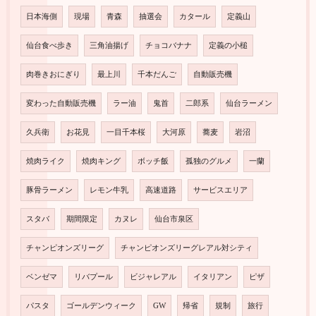
日本海側
現場
青森
抽選会
カタール
定義山
仙台食べ歩き
三角油揚げ
チョコバナナ
定義の小槌
肉巻きおにぎり
最上川
千本だんご
自動販売機
変わった自動販売機
ラー油
鬼首
二郎系
仙台ラーメン
久兵衛
お花見
一目千本桜
大河原
蕎麦
岩沼
焼肉ライク
焼肉キング
ボッチ飯
孤独のグルメ
一蘭
豚骨ラーメン
レモン牛乳
高速道路
サービスエリア
スタバ
期間限定
カヌレ
仙台市泉区
チャンピオンズリーグ
チャンピオンズリーグレアル対シティ
ベンゼマ
リバプール
ビジャレアル
イタリアン
ピザ
パスタ
ゴールデンウィーク
GW
帰省
規制
旅行