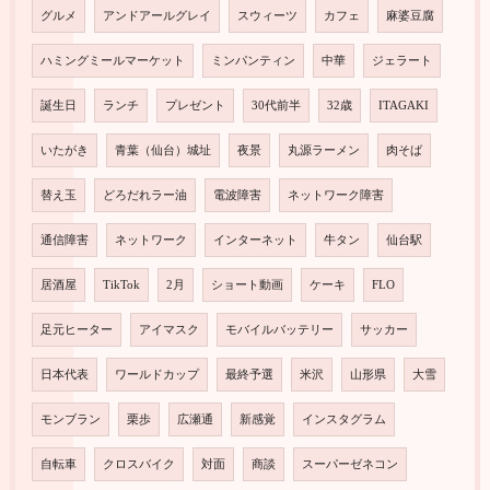
グルメ
アンドアールグレイ
スウィーツ
カフェ
麻婆豆腐
ハミングミールマーケット
ミンパンティン
中華
ジェラート
誕生日
ランチ
プレゼント
30代前半
32歳
ITAGAKI
いたがき
青葉（仙台）城址
夜景
丸源ラーメン
肉そば
替え玉
どろだれラー油
電波障害
ネットワーク障害
通信障害
ネットワーク
インターネット
牛タン
仙台駅
居酒屋
TikTok
2月
ショート動画
ケーキ
FLO
足元ヒーター
アイマスク
モバイルバッテリー
サッカー
日本代表
ワールドカップ
最終予選
米沢
山形県
大雪
モンブラン
栗歩
広瀬通
新感覚
インスタグラム
自転車
クロスバイク
対面
商談
スーパーゼネコン