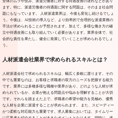
全体のムラや歪み、派遣労働者に対する待遇改善の遅れなどがあり
ます。特に、派遣労働者の待遇面に関する問題は、そのまま社会問
題にもなっています。 人材派遣業界は、今後も変化し続けるでしょ
う。今後は、AI技術の導入など、より効率的で合理的な派遣業務の
手法が求められることが予想されます。加えて、多様な働き方の確
立や待遇改善にも取り組んでいく必要があります。業界全体で、社
会的な責任を果たし、健全に発展していくことが求められるでしょ
う。
人材派遣会社業界で求められるスキルとは？
人材派遣会社で求められるスキルは、幅広く多岐に渡ります。その
中でも重要なのは、お客様と求職者の双方のニーズを把握する能力
です。業界には多種多様な職種や業界があり、どのような人材が求
められているか、企業が抱える問題点や悩みを理解することが大切
です。それらを踏まえた上で、求職者の希望や能力を見極め、優秀
な人材を企業に派遣することが求められます。 また、スピーディー
かつ柔軟な対応能力も重要です。求人募集においては、タイムリー
に応募者を紹介することが大きなポイントとなります。同時に、求