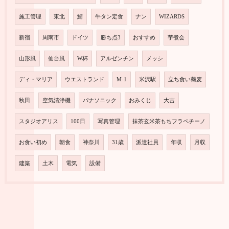
施工管理
東北
鯖
牛タン定食
ナン
WIZARDS
新宿
周南市
ドイツ
勝ち点3
おすすめ
芋煮会
山形風
仙台風
W杯
アルゼンチン
メッシ
ディ・マリア
ウエストランド
M-1
米沢駅
立ち食い蕎麦
秋田
空気清浄機
パナソニック
おみくじ
大吉
スタジオアリス
100日
写真管理
抹茶玄米茶もちフラペチーノ
お食い初め
朝食
神奈川
31歳
派遣社員
年収
月収
建築
土木
電気
設備