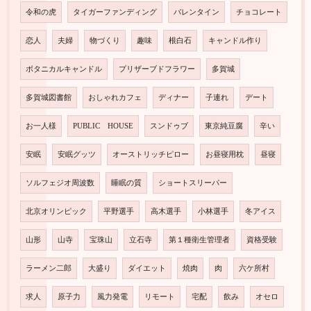
令和の虎
タイガーファンディング
バレンタイン
チョコレート
恋人
夫婦
物づくり
趣味
根白石
キャンドル作り
ボタニカルキャンドル
プリザーブドフラワー
多賀城
多賀城図書館
おしゃれカフェ
ディナー
子連れ
デート
お一人様
PUBLIC HOUSE
スンドゥブ
東京純豆腐
辛い
安眠
安眠グッツ
オーストリッチピロー
お昼寝用枕
昼寝
ソルフェジオ周波数
睡眠の質
ショートスリーパー
北京オリンピック
平野選手
高木選手
小林選手
冬アイス
山形
山寺
宝珠山
立石寺
第１種衛生管理者
資格受験
ラーメン二郎
大盛り
ダイエット
焼肉
肉
六ケ所村
求人
原子力
風力発電
リモート
宅配
飲み
オセロ