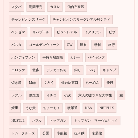
スタバ
期間限定
カヌレ
仙台市泉区
チャンピオンズリーグ
チャンピオンズリーグレアル対シティ
ベンゼマ
リバプール
ビジャレアル
イタリアン
ピザ
パスタ
ゴールデンウィーク
GW
帰省
規制
旅行
ハンディファン
手持ち扇風機
カレー
バイキング
コロッケ
散歩
テンカラ釣り
釣り
BBQ
キャンプ
焼き鳥
Moja
くろく
仙台駅東口
らーめん
優勝
レアル
燦燦園
イチゴ
小説
六人の嘘つきな大学生
鰻
鰻重
うな貴
ちょーちょ
晩翠通
NBA
NETFLIX
HUSTLE
バスケ
トップガン
トップガン マーヴェリック
トム・クルーズ
公園
小籠包
担々麵
京鼎樓