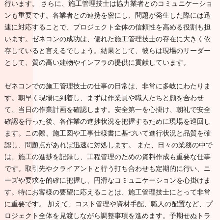
行います。 さらに、施工管理技士は協力業者とのコミュニケーショ
ンも重要です。各業者との連携を密にし、問題が発生した際には迅
速に対応することで、プロジェクト全体の信頼性を高める役割も担
います。ゼネコンの成功は、優れた施工管理技士の存在に大きく依
存していると言えるでしょう。結果として、彼らは現場のリーダー
として、質の高い建物やインフラの提供に貢献しています。
ゼネコンでの施工管理技士の仕事の日常は、非常に多岐にわたりま
す。朝早く現場に到着し、まずは作業員や職人たちと顔を合わせ
て、当日の作業計画を確認します。安全第一を心掛け、朝礼で安全
確認を行った後、各作業の進捗状況を把握するために現場を巡回し
ます。この際、施工図や工事仕様書に基づいて進行状況と品質を確
認し、問題点があれば迅速に対処します。 また、日々の業務の中で
は、施工の進捗を記録し、工程管理のための資料作成も重要な仕事
です。取引先やクライアントと行う打ち合わせも定期的に行い、ニ
ーズや要求を的確に把握し、円滑なコミュニケーションを心掛けま
す。特にお客様の要望に応えることは、施工管理技士にとって非常
に重要です。 加えて、コスト管理や資材手配、職人の配置など、プ
ロジェクト全体を見渡しながら調整事項を進めます。予期せぬトラ