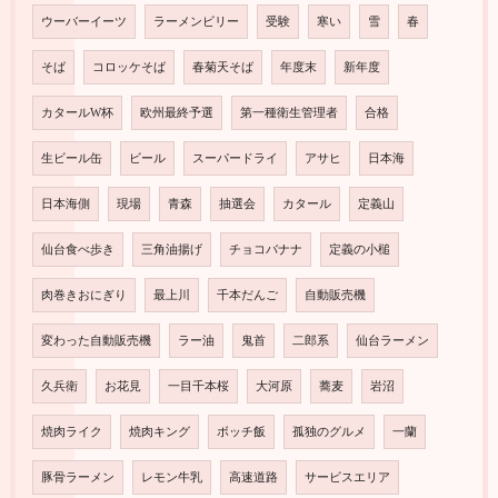
ウーバーイーツ
ラーメンビリー
受験
寒い
雪
春
そば
コロッケそば
春菊天そば
年度末
新年度
カタールW杯
欧州最終予選
第一種衛生管理者
合格
生ビール缶
ビール
スーパードライ
アサヒ
日本海
日本海側
現場
青森
抽選会
カタール
定義山
仙台食べ歩き
三角油揚げ
チョコバナナ
定義の小槌
肉巻きおにぎり
最上川
千本だんご
自動販売機
変わった自動販売機
ラー油
鬼首
二郎系
仙台ラーメン
久兵衛
お花見
一目千本桜
大河原
蕎麦
岩沼
焼肉ライク
焼肉キング
ボッチ飯
孤独のグルメ
一蘭
豚骨ラーメン
レモン牛乳
高速道路
サービスエリア