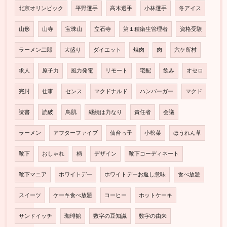
北京オリンピック
平野選手
高木選手
小林選手
冬アイス
山形
山寺
宝珠山
立石寺
第１種衛生管理者
資格受験
ラーメン二郎
大盛り
ダイエット
焼肉
肉
六ケ所村
求人
原子力
風力発電
リモート
宅配
飲み
オセロ
完封
仕事
センス
マクドナルド
ハンバーガー
マクド
読書
読破
鳥肌
継続は力なり
責任者
会議
ラーメン
アフターファイブ
仙台っ子
小松菜
ほうれん草
靴下
おしゃれ
柄
デザイン
靴下コーディネート
靴下マニア
ホワイトデー
ホワイトデーお返し意味
食べ放題
スイーツ
ケーキ食べ放題
コーヒー
ホットケーキ
サンドイッチ
珈琲館
数字の豆知識
数字の由来