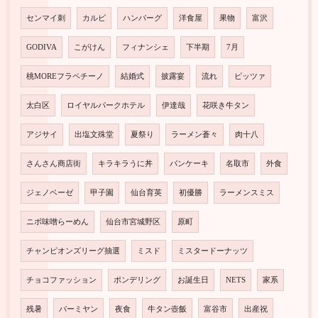
センマイ刺
カルビ
ハンバーグ
洋食屋
果物
富沢
GODIVA
こがけん
フィナンシェ
下半期
7月
桃MOREフラペチーノ
結婚式
披露宴
流れ
ピッツァ
太白区
ロイヤルパークホテル
伊達哉
花咲き牛タン
アジサイ
出塩文殊堂
夏祭り
ラーメン蒼々
肉十八
さんさん商店街
キラキラうに丼
パンケーキ
名取市
外食
ジェノベーゼ
甲子園
仙台育英
初優勝
ラーメンスミス
ニボ味噌らーめん
仙台市宮城野区
原町
チャンピオンズリーグ抽選
ミスド
ミスタードーナッツ
チョコファッション
ポンデリング
お誕生日
NETS
家系
残暑
バーミヤン
夜食
牛タン壺飯
富谷市
出産祝