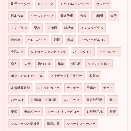
足元ヒーター
アイマスク
モバイルバッテリー
サッカー
日本代表
ワールドカップ
最終予選
米沢
山形県
大雪
モンブラン
栗歩
広瀬通
新感覚
インスタグラム
自転車
クロスバイク
対面
商談
スーパーゼネコン
令和の虎
タイガーファンディング
バレンタイン
チョコレート
恋人
夫婦
物づくり
趣味
根白石
キャンドル作り
ボタニカルキャンドル
プリザーブドフラワー
多賀城
多賀城図書館
おしゃれカフェ
ディナー
子連れ
デート
お一人様
PUBLIC HOUSE
スンドゥブ
東京純豆腐
辛い
安眠
安眠グッツ
オーストリッチピロー
お昼寝用枕
昼寝
ソルフェジオ周波数
睡眠の質
ショートスリーパー