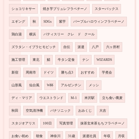
ショコリキサー
焼き芋ブリュレフラペチーノ
スターバックス
エギング
秋
SDGs
紫芋
パープルハロウィンフラペチーノ
鶏白湯
横浜
パティスリー クレ ド クール
ズラタン・イブラヒモビッチ
自伝
派遣
八戸
六ヶ所村
施工管理
東北
鯖
牛タン定食
ナン
WIZARDS
新宿
周南市
ドイツ
勝ち点3
おすすめ
芋煮会
山形風
仙台風
W杯
アルゼンチン
メッシ
ディ・マリア
ウエストランド
M-1
米沢駅
立ち食い蕎麦
秋田
空気清浄機
パナソニック
おみくじ
大吉
スタジオアリス
100日
写真管理
抹茶玄米茶もちフラペチーノ
お食い初め
朝食
神奈川
31歳
派遣社員
年収
月収