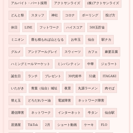
アルバイト・パート採用
アクトサンライズ
(株)アクトサンライズ
どんと祭
スタッフ
神社
コロナ
ボーリング
投げ方
休日
LINE
フットワーク
ハイスコア
500玉貯金
ミニオン
塵も積もれば山となる
お年玉
仙台
駅ナカ
グルメ
アンドアールグレイ
スウィーツ
カフェ
麻婆豆腐
ハミングミールマーケット
ミンパンティン
中華
ジェラート
誕生日
ランチ
プレゼント
30代前半
32歳
ITAGAKI
いたがき
青葉（仙台）城址
夜景
丸源ラーメン
肉そば
替え玉
どろだれラー油
電波障害
ネットワーク障害
通信障害
ネットワーク
インターネット
牛タン
仙台駅
居酒屋
TikTok
2月
ショート動画
ケーキ
FLO