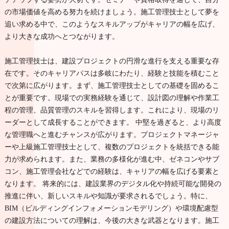
の市場価値を高める努力を続けましょう。施工管理技士として夢を
追い求める中で、このようなスキルアップがキャリアの幅を広げ、
より大きな成功へとつながります。
施工管理技士は、建設プロジェクトの円滑な進行を支える重要な存
在です。そのキャリアパスは多岐にわたり、経験と技能を積むこと
で次第に広がります。まず、施工管理技士としての基礎を固めるこ
とが重要です。現場での実務経験を通じて、設計図の理解や作業工
程の管理、品質管理のスキルを習得します。これにより、現場のリ
ーダーとして成長することができます。 中堅を過ぎると、より高度
な管理職へと進むチャンスが広がります。プロジェクトマネージャ
ーや上級施工管理技士として、複数のプロジェクトを統括できる能
力が求められます。また、業務の多様化が進む中、ゼネコンやサブ
コン、施工管理会社などでの経験は、キャリアの幅を広げる要素と
なります。 将来的には、建設業界のデジタル化や持続可能な開発の
推進に伴い、新しいスキルや知識が要求されるでしょう。特に、
BIM（ビルディングインフォメーションモデリング）や環境配慮型
の建設方法についての理解は、今後の大きな武器となります。施工