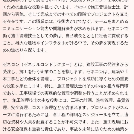
くための重要な役割を担っています。その中で施工管理技士は、計
画から実施、そして完成までのすべての段階でプロジェクトを支え
る存在です。この職業には、技術力だけでなく、チームをまとめる
コミュニケーション能力や問題解決力が求められます。ゼネコンで
働く施工管理技士としての夢は、自己成長とともに社会に貢献する
こと。雄大な建物やインフラを手がける中で、その夢を実現するた
めの道のりを探ります。
ゼネコン（ゼネラルコントラクター）とは、建設工事の発注者から
受注し、施工を行う企業のことを指します。ゼネコンは、建築や土
木工事などの全体を管理し、プロジェクトを成功に導くための重要
な役割を果たします。特に、施工管理技士はその中核を担う専門職
であり、工事現場での実務的な管理や調整を行うことが求められま
す。 施工管理技士の主な役割には、工事の計画、進捗管理、品質管
理、安全管理、コスト管理などが含まれます。プロジェクトがスム
ーズに進行するためには、各工程の詳細なスケジュールを立て、適
切な資材や人員を配置することが不可欠です。また、施工現場にお
ける安全確保も重要な責任であり、事故を未然に防ぐための施策を