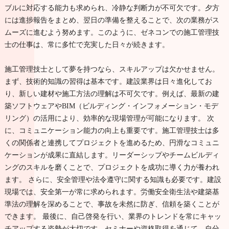
ブルに対応する能力も求められ、冷静な判断力が不可欠です。夕方
には進捗報告をまとめ、翌日の準備を整えることで、次の業務がス
ムーズに進むよう努めます。このように、ゼネコンでの施工管理技
士の仕事は、常に多忙で充実した日々が続きます。
施工管理技士として夢を持つなら、スキルアップは欠かせません。
まず、技術的知識の習得は基本です。建設業界は日々進化してお
り、新しい建材や施工方法の理解は不可欠です。例えば、最新の建
築ソフトウェアやBIM（ビルディング・インフォメーション・モデ
リング）の活用により、効率的な現場管理が可能になります。 次
に、コミュニケーション能力の向上も重要です。施工管理技士は多
くの関係者と連携してプロジェクトを進めるため、円滑なコミュニ
ケーションが成果に直結します。リーダーシップやチームビルディ
ングのスキルを磨くことで、プロジェクトを成功に導く力が養われ
ます。 さらに、安全管理や法令遵守に関する知識も必要です。建設
現場では、安全第一が常に求められます。労働安全衛生法や建築基
準法の理解を深めることで、事故を未然に防ぎ、信頼を築くことが
できます。 最後に、自己啓発を行い、業界のトレンドを常にキャッ
チアップする姿勢が大切です。セミナーや資格取得を通じて、自分